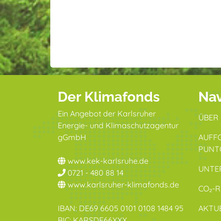
Der Klimafonds
Nav
Ein Angebot der Karlsruher
ÜBER
Energie- und Klimaschutzagentur
gGmbH
AUFF
PUNT
www.kek-karlsruhe.de
UNTE
0721 - 480 88 14
www.karlsruher-klimafonds.de
CO₂-
IBAN: DE69 6605 0101 0108 1484 95
AKTU
BIC: KARSDE66XXX