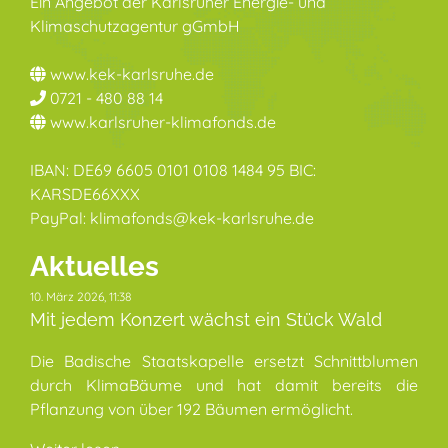
Ein Angebot der Karlsruher Energie- und
Klimaschutzagentur gGmbH
www.kek-karlsruhe.de
0721 - 480 88 14
www.karlsruher-klimafonds.de
IBAN: DE69 6605 0101 0108 1484 95 BIC:
KARSDE66XXX
PayPal: klimafonds@kek-karlsruhe.de
Aktuelles
10. März 2026, 11:38
Mit jedem Konzert wächst ein Stück Wald
Die Badische Staatskapelle ersetzt Schnittblumen
durch KlimaBäume und hat damit bereits die
Pflanzung von über 192 Bäumen ermöglicht.