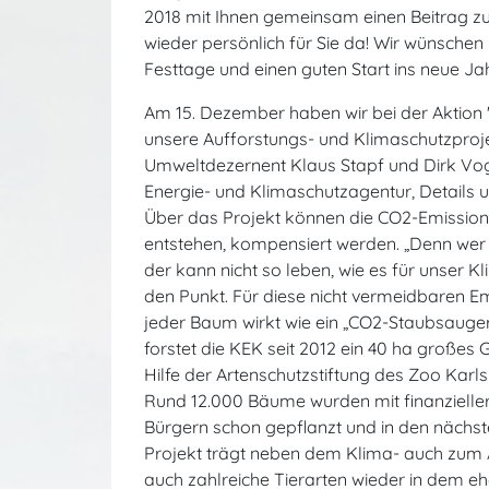
2018 mit Ihnen gemeinsam einen Beitrag zu
wieder persönlich für Sie da! Wir wünschen 
Festtage und einen guten Start ins neue Ja
Am 15. Dezember haben wir bei der Aktion
unsere Aufforstungs- und Klimaschutzprojekt
Umweltdezernent Klaus Stapf und Dirk Vog
Energie- und Klimaschutzagentur, Details u
Über das Projekt können die CO2-Emissione
entstehen, kompensiert werden. „Denn wer
der kann nicht so leben, wie es für unser K
den Punkt. Für diese nicht vermeidbaren 
jeder Baum wirkt wie ein „CO2-Staubsauger
forstet die KEK seit 2012 ein 40 ha großes
Hilfe der Artenschutzstiftung des Zoo Karl
Rund 12.000 Bäume wurden mit finanzielle
Bürgern schon gepflanzt und in den nächst
Projekt trägt neben dem Klima- auch zum A
auch zahlreiche Tierarten wieder in dem 