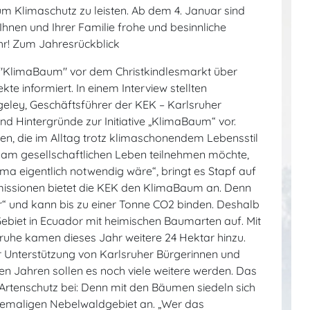
m Klimaschutz zu leisten. Ab dem 4. Januar sind
Ihnen und Ihrer Familie frohe und besinnliche
hr! Zum Jahresrückblick
 "KlimaBaum" vor dem Christkindlesmarkt über
e informiert. In einem Interview stellten
eley, Geschäftsführer der KEK – Karlsruher
nd Hintergründe zur Initiative „KlimaBaum“ vor.
n, die im Alltag trotz klimaschonendem Lebensstil
 am gesellschaftlichen Leben teilnehmen möchte,
lima eigentlich notwendig wäre“, bringt es Stapf auf
Emissionen bietet die KEK den KlimaBaum an. Denn
“ und kann bis zu einer Tonne CO2 binden. Deshalb
 Gebiet in Ecuador mit heimischen Baumarten auf. Mit
sruhe kamen dieses Jahr weitere 24 Hektar hinzu.
r Unterstützung von Karlsruher Bürgerinnen und
en Jahren sollen es noch viele weitere werden. Das
rtenschutz bei: Denn mit den Bäumen siedeln sich
ehemaligen Nebelwaldgebiet an. „Wer das