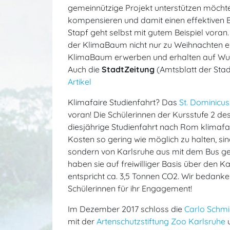
gemeinnützige Projekt unterstützen möcht
kompensieren und damit einen effektiven B
Stapf geht selbst mit gutem Beispiel voran. 
der KlimaBaum nicht nur zu Weihnachten ein
KlimaBaum erwerben und erhalten auf Wun
Auch die
StadtZeitung
(Amtsblatt der Stad
Artikel
Klimafaire Studienfahrt? Das
St. Dominic
voran! Die Schülerinnen der Kursstufe 2 
diesjährige Studienfahrt nach Rom klimafai
Kosten so gering wie möglich zu halten, sin
sondern von Karlsruhe aus mit dem Bus g
haben sie auf freiwilliger Basis über den 
entspricht ca. 3,5 Tonnen CO2. Wir bedanken
Schülerinnen für ihr Engagement!
Im Dezember 2017 schloss die
Carlo Schmi
mit der
Artenschutzstiftung Zoo Karlsruhe
u