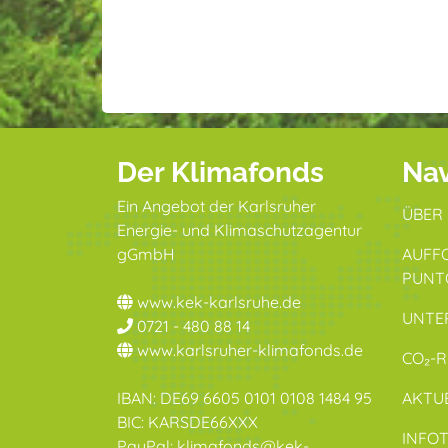
Der Klimafonds
Nav
Ein Angebot der Karlsruher
ÜBER
Energie- und Klimaschutzagentur
gGmbH
AUFF
PUNT
www.kek-karlsruhe.de
UNTE
0721 - 480 88 14
www.karlsruher-klimafonds.de
CO₂-
IBAN: DE69 6605 0101 0108 1484 95
AKTU
BIC: KARSDE66XXX
INFO
PayPal: klimafonds@kek-